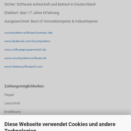
Sicher: Software entwickelt und betreut in Deutschland
Etabliert: über 17 Jahre Erfahrung
Ausgezeichnet: Best of Innovationspreis & Industriepreis
scoutsystems-software.business.site
www.facebook.com/Scoutsystems
www.softwareprogramme24.de
www.scoutsystems-software.de
www.Vereinssoftware24.com
Zahlungsmöglichkeiten:
Paypal
Lastschrift
Kreditkarte
Vorkasse
Diese Webseite verwendet Cookies und andere
Technologien