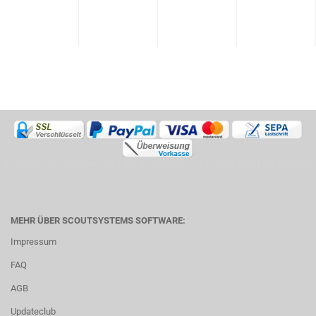
Scoutsystems Software e.K. | Auf dem Branden 18 | 18375 Born | Tel: 038234 /
67 97 90
MEHR ÜBER SCOUTSYSTEMS SOFTWARE:
Impressum
FAQ
AGB
Updateclub