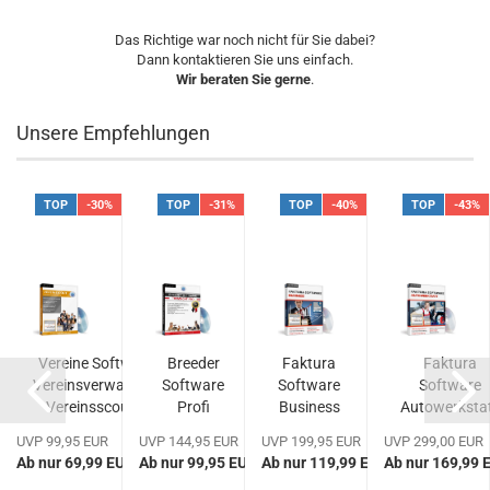
Das Richtige war noch nicht für Sie dabei?
Dann kontaktieren Sie uns einfach.
Wir beraten Sie gerne
.
Unsere Empfehlungen
TOP
-30%
TOP
-31%
TOP
-40%
TOP
-43%
Vereine Software
Breeder
Faktura
Faktura
Vereinsverwaltung
Software
Software
Software
aft
Vereinsscout...
Profi
Business
Autowerksta
Tierzucht
Kfz
UVP 99,95 EUR
UVP 144,95 EUR
UVP 199,95 EUR
UVP 299,00 EUR
Software...
Werkstatt...
EUR
Ab nur 69,99 EUR
Ab nur 99,95 EUR
Ab nur 119,99 EUR
Ab nur 169,99 