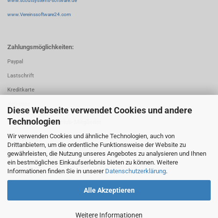
www.scoutsystems-software.de
www.Vereinssoftware24.com
Zahlungsmöglichkeiten:
Paypal
Lastschrift
Kreditkarte
Vorkasse
Diese Webseite verwendet Cookies und andere
Technologien
Service für Updateclub-Mitglieder
Wir verwenden Cookies und ähnliche Technologien, auch von
Alle Updates
Drittanbietern, um die ordentliche Funktionsweise der Website zu
gewährleisten, die Nutzung unseres Angebotes zu analysieren und Ihnen
Erweiterter Support
ein bestmögliches Einkaufserlebnis bieten zu können. Weitere
Fernwartung
Informationen finden Sie in unserer
Datenschutzerklärung
.
Alle Akzeptieren
Weitere Informationen