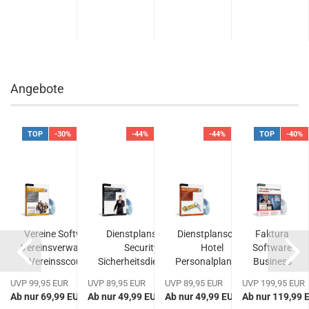
Angebote
TOP
-30%
-44%
-44%
TOP
-40%
out
Vereine Software
Dienstplanscout
Dienstplanscout
Faktura
Vereinsverwaltung
Security
Hotel
Software
nal
Vereinsscout...
Sicherheitsdienste...
Personalplanung
Business
.
UVP 99,95 EUR
UVP 89,95 EUR
UVP 89,95 EUR
UVP 199,95 EUR
UR
Ab nur 69,99 EUR
Ab nur 49,99 EUR
Ab nur 49,99 EUR
Ab nur 119,99 