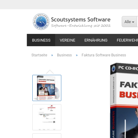
Alle
BUSINESS
VEREINE
ERNÄHRUNG
FEUERWEH
»
»
Startseite
Business
Faktura Software Business