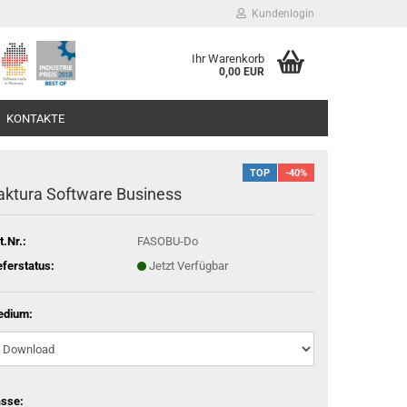
Kundenlogin
Ihr Warenkorb
0,00 EUR
KONTAKTE
TOP
-40%
aktura Software Business
t.Nr.:
FASOBU-Do
eferstatus:
Jetzt Verfügbar
edium:
sse: