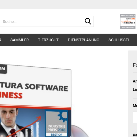
Suche...
R
SAMMLER
TIERZUCHT
DIENSTPLANUNG
SCHLÜSSEL
F
Ar
Li
M
Ka