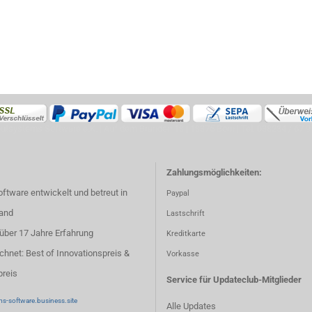
utsystems Software e.K. | Auf dem Branden 18 | 18375 Born | Tel: 038234 / 67 9
Zahlungsmöglichkeiten:
oftware entwickelt und betreut in
Paypal
and
Lastschrift
: über 17 Jahre Erfahrung
Kreditkarte
hnet: Best of Innovationspreis &
Vorkasse
preis
Service für Updateclub-Mitglieder
s-software.business.site
Alle Updates