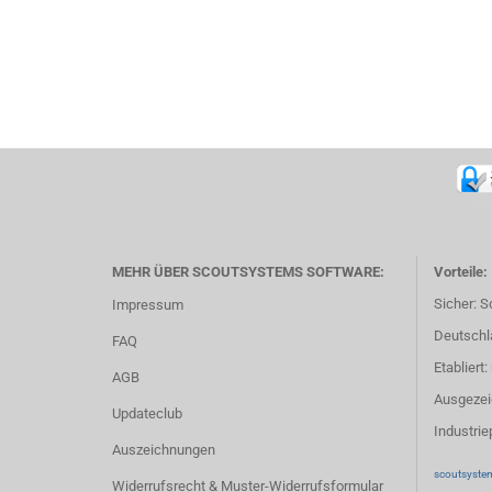
Sco
MEHR ÜBER SCOUTSYSTEMS SOFTWARE:
Vorteile:
Sicher: S
Impressum
Deutschl
FAQ
Etabliert
AGB
Ausgezeic
Updateclub
Industrie
Auszeichnungen
scoutsystem
Widerrufsrecht & Muster-Widerrufsformular