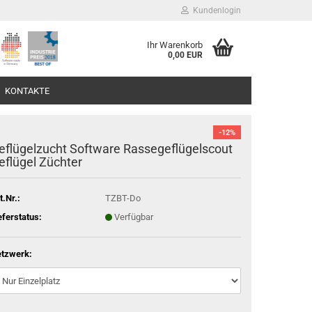
Kundenlogin
Ihr Warenkorb
0,00 EUR
KONTAKTE
-12%
eflügelzucht Software Rassegeflügelscout
eflügel Züchter
t.Nr.:
TZBT-Do
eferstatus:
Verfügbar
tzwerk: