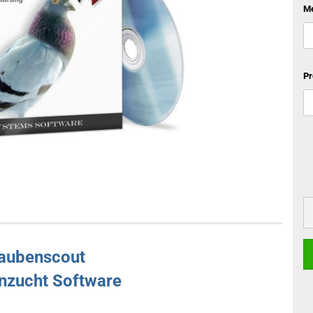
M
Pr
taubenscout
nzucht Software