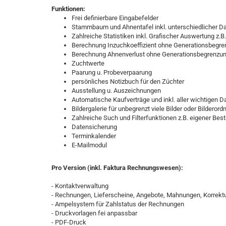
Funktionen:
Frei definierbare Eingabefelder
Stammbaum und Ahnentafel inkl. unterschiedlicher Da
Zahlreiche Statistiken inkl. Grafischer Auswertung z.
Berechnung Inzuchkoeffizient ohne Generationsbegr
Berechnung Ahnenverlust ohne Generationsbegrenzu
Zuchtwerte
Paarung u. Probeverpaarung
persönliches Notizbuch für den Züchter
Ausstellung u. Auszeichnungen
Automatische Kaufverträge und inkl. aller wichtigen D
Bildergalerie für unbegrenzt viele Bilder oder Bilderor
Zahlreiche Such und Filterfunktionen z.B. eigener Besta
Datensicherung
Terminkalender
E-Mailmodul
Pro Version (inkl. Faktura Rechnungswesen):
- Kontaktverwaltung
- Rechnungen, Lieferscheine, Angebote, Mahnungen, Korrek
- Ampelsystem für Zahlstatus der Rechnungen
- Druckvorlagen fei anpassbar
- PDF-Druck