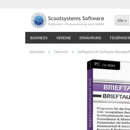
Alle
BUSINESS
VEREINE
ERNÄHRUNG
FEUERWEH
»
»
Startseite
Tierzucht
Geflügelzucht Software Rassegefl