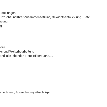
rstellungen
B. Inzucht und Ihrer Zusammensetzung, Gewichtsentwicklung......etc.
enzung
ng
aten
dner und Weiterbearbeitung
nd, alle lebenden Tiere, Bildersuche.....
turrechnung, Aborechnung, Abschläge