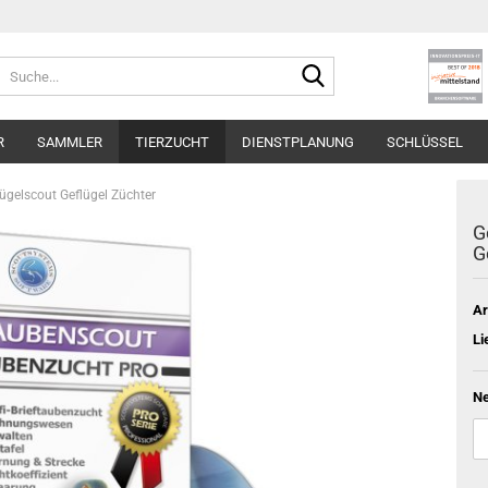
Suche...
R
SAMMLER
TIERZUCHT
DIENSTPLANUNG
SCHLÜSSEL
ügelscout Geflügel Züchter
G
G
Ar
Li
Ne